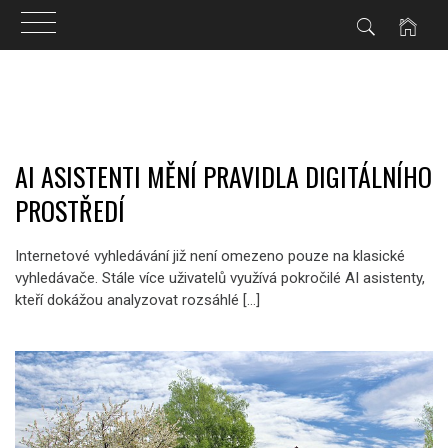
Skip
to
content
AI ASISTENTI MĚNÍ PRAVIDLA DIGITÁLNÍHO
PROSTŘEDÍ
Internetové vyhledávání již není omezeno pouze na klasické
vyhledávače. Stále více uživatelů využívá pokročilé AI asistenty,
kteří dokážou analyzovat rozsáhlé […]