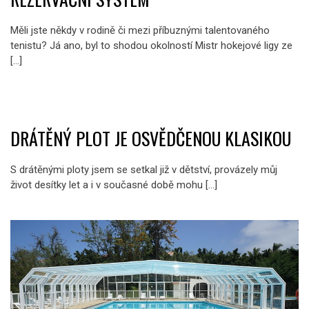
Měli jste někdy v rodině či mezi příbuznými talentovaného
tenistu? Já ano, byl to shodou okolností Mistr hokejové ligy ze
[…]
DRÁTĚNÝ PLOT JE OSVĚDČENOU KLASIKOU
S drátěnými ploty jsem se setkal již v dětství, provázely můj
život desítky let a i v současné době mohu […]