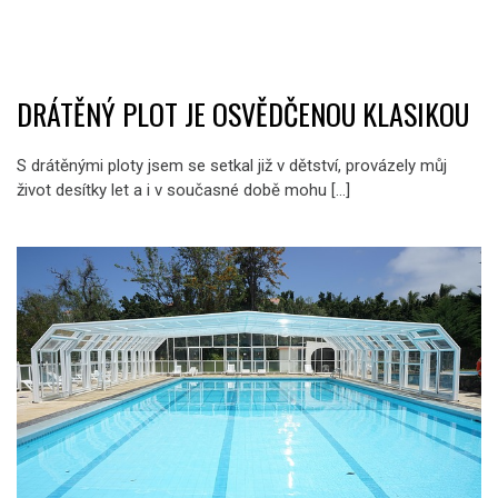
DRÁTĚNÝ PLOT JE OSVĚDČENOU KLASIKOU
S drátěnými ploty jsem se setkal již v dětství, provázely můj
život desítky let a i v současné době mohu […]