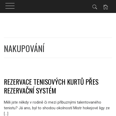
Skip
to
content
NAKUPOVÁNÍ
REZERVACE TENISOVÝCH KURTŮ PŘES
REZERVAČNÍ SYSTÉM
Měli jste někdy v rodině či mezi příbuznými talentovaného
tenistu? Já ano, byl to shodou okolností Mistr hokejové ligy ze
[…]