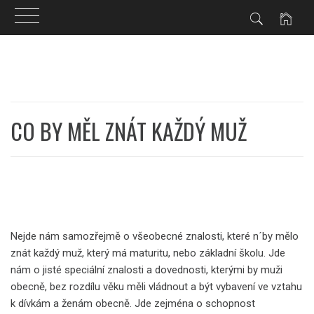
Skip
to
content
CO BY MĚL ZNÁT KAŽDÝ MUŽ
Nejde nám samozřejmě o všeobecné znalosti, které n´by mělo
znát každý muž, který má maturitu, nebo základní školu. Jde
nám o jisté speciální znalosti a dovednosti, kterými by muži
obecně, bez rozdílu věku měli vládnout a být vybavení ve vztahu
k dívkám a ženám obecně. Jde zejména o schopnost