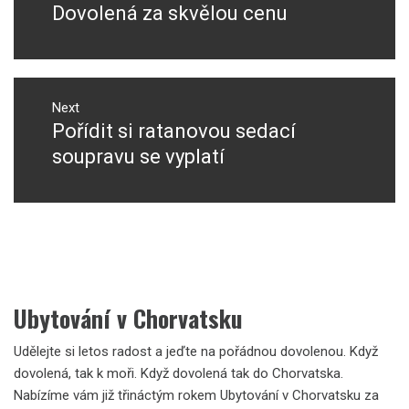
Dovolená za skvělou cenu
Previous
příspěvek
post:
Next
Pořídit si ratanovou sedací
Next
post:
soupravu se vyplatí
Ubytování v Chorvatsku
Udělejte si letos radost a jeďte na pořádnou dovolenou. Když
dovolená, tak k moři. Když dovolená tak do Chorvatska.
Nabízíme vám již třináctým rokem Ubytování v Chorvatsku za