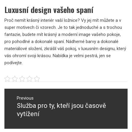
Luxusní design vašeho spaní
Proč nemít krásný interiér vaší ložnice? Vy jej mít můžete a v
super motivech či vzorech. Je to tak jednoduché a s trochou
fantazie, budete mít krásný a moderní image vašeho pokoje,
pro pohodlné a dokonalé spaní. Nádherné barvy a dokonalé
materiálové složení, zkrášlí váš pokoj, v luxusním designu, který
vás ohromí svoji krásou. Nabídka je velmi pestrá, jen se
podívejte.
Navigace
pro
Previous
Služba pro ty, kteří jsou časově
Previous
příspěvek
post:
vytížení