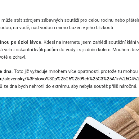
ůže stát zdrojem zábavných soutěží pro celou rodinu nebo přátele, kt
vodou, na vodě, nad vodou i mimo bazén v jeho blízkosti.
inou po úzké lávce.
Kdesi na internetu jsem zahlédl soutěžní klání 
dá velmi riskantní kvůli pádům do vody i s jízdním kolem. Mnohem be
votě a zdraví.
e dna.
Toto již vyžaduje mnohem více opatrnosti, protože tu mohou 
czin.eu/slovensky/%3Fslovo%3Dp%25C5%2599eh%25C3%25A1n%
ů ze dna bych nehrotil do extrému, aby nebyla soutěž příliš náročná.