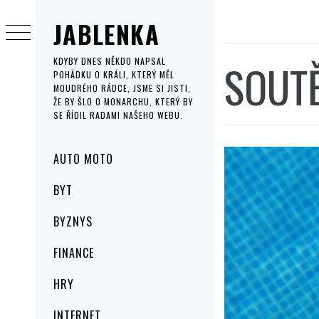
Skip
JABLENKA
to
content
SOUT
KDYBY DNES NĚKDO NAPSAL
POHÁDKU O KRÁLI, KTERÝ MĚL
MOUDRÉHO RÁDCE, JSME SI JISTI,
ŽE BY ŠLO O MONARCHU, KTERÝ BY
SE ŘÍDIL RADAMI NAŠEHO WEBU.
Primary
AUTO MOTO
Menu
BYT
BYZNYS
FINANCE
HRY
INTERNET