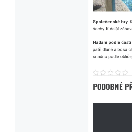
Společenské hry.
šachy. K další zábav
Hádání podle částí 
patří dlaně a bosá 
snadno podle obličej
PODOBNÉ P