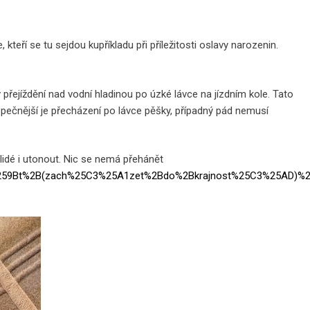
eří se tu sejdou kupříkladu při příležitosti oslavy narozenin.
v přejíždění nad vodní hladinou po úzké lávce na jízdním kole. Tato
zpečnější je přecházení po lávce pěšky, případný pád nemusí
lidé i utonout. Nic se nemá přehánět
25C4%259Bt%2B(zach%25C3%25A1zet%2Bdo%2Bkrajnost%25C3%25