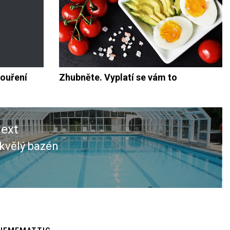
kouření
Zhubněte. Vyplatí se vám to
ext
kvělý bazén
ext
ost: