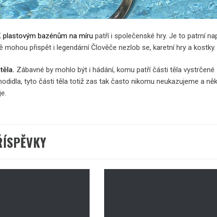
K
plastovým bazénům na míru
patří i společenské hry. Je to patrní na
ě mohou přispět i legendární Člověče nezlob se, karetní hry a kostky.
těla.
Zábavné by mohlo být i hádání, komu patří části těla vystrč
chodidla, tyto části těla totiž zas tak často nikomu neukazujeme a
e.
ŘÍSPĚVKY