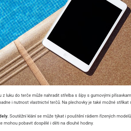
u z luku do terče může nahradit střelba s šípy s gumovými přísavkam
dne i nutnost vlastnictví terčů. Na plechovky je také možné stříkat stř
dely.
Soutěžní klání se může týkat i pouštění rádiem řízených modelů
že mohou pobavit dospělé i děti na dlouhé hodiny.