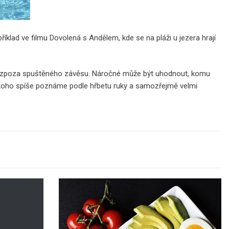
příklad ve filmu Dovolená s Andělem, kde se na pláži u jezera hrají
ené zpoza spuštěného závěsu. Náročné může být uhodnout, komu
 někoho spíše poznáme podle hřbetu ruky a samozřejmě velmi