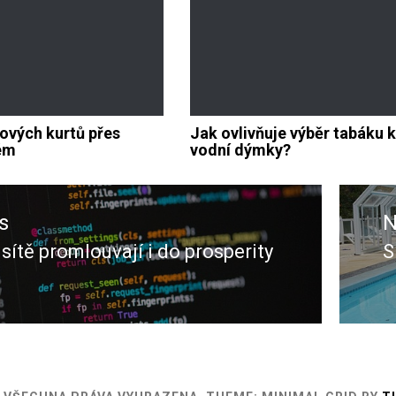
ových kurtů přes
Jak ovlivňuje výběr tabáku 
tém
vodní dýmky?
s
N
 sítě promlouvají i do prosperity
S
s
N
p