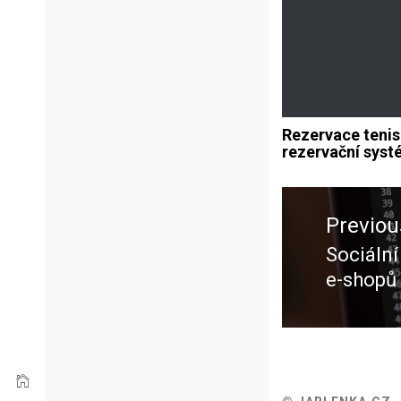
Rezervace tenis
rezervační sys
Navigace
pro
Previou
příspěvek
Sociální
Previou
e-shopů
post: