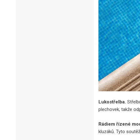
Lukostřelba.
Střelb
plechovek, takže odpa
Rádiem řízené mo
kluzáků. Tyto soutě