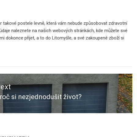
ěr takové
postele levně
, která vám nebude způsobovat zdravotní
a údaje naleznete na našich webových stránkách, kde můžete své
ámi dokonce přijet, a to do Litomyšle, a své zakoupené zboží si
ext
roč si nezjednodušit život?
ext
ost: