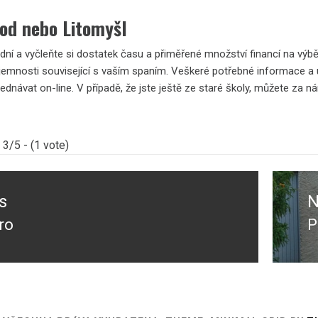
hod nebo Litomyšl
dní a vyčleňte si dostatek času a přiměřené množství financí na výb
íjemnosti související s vaším spaním. Veškeré potřebné informace 
ednávat on-line. V případě, že jste ještě ze staré školy, můžete za n
3/5 - (1 vote)
s
N
ro
P
s
N
p