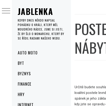
Skip
JABLENKA
to
content
POSTE
KDYBY DNES NĚKDO NAPSAL
POHÁDKU O KRÁLI, KTERÝ MĚL
MOUDRÉHO RÁDCE, JSME SI JISTI,
ŽE BY ŠLO O MONARCHU, KTERÝ BY
SE ŘÍDIL RADAMI NAŠEHO WEBU.
NÁBY
Primary
AUTO MOTO
Menu
BYT
BYZNYS
FINANCE
Určitě budete souhla
kvalitní postele lev
HRY
spánek je jeho zákl
kdy jste se opravdu 
INTERNET