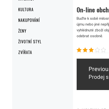
On-line obc
KULTURA
Buďte k sobě milosr
NAKUPOVÁNÍ
újmu nebo jiné nepř
ŽENY
vyhlédnuté zboží obj
odebrat osobně.
ŽIVOTNÍ STYL
ZVÍŘATA
Navigace
pro
Previou
příspěvek
Prodej s
Previou
post: