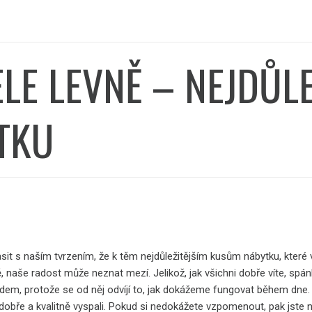
LE LEVNĚ – NEJDŮLE
TKU
sit s naším tvrzením, že k těm nejdůležitějším kusům nábytku, které 
ně, naše radost může neznat mezí. Jelikož, jak všichni dobře víte, s
adem, protože se od něj odvíjí to, jak dokážeme fungovat během dne
dobře a kvalitně vyspali. Pokud si nedokážete vzpomenout, pak jste na