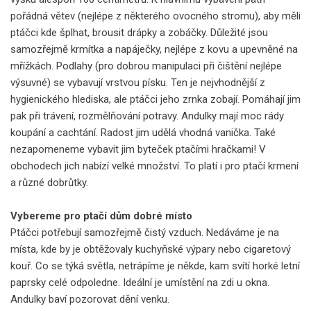
pořádná větev (nejlépe z některého ovocného stromu), aby měli
ptáčci kde šplhat, brousit drápky a zobáčky. Důležité jsou
samozřejmě krmítka a napáječky, nejlépe z kovu a upevněné na
mřížkách. Podlahy (pro dobrou manipulaci při čištění nejlépe
výsuvné) se vybavují vrstvou písku. Ten je nejvhodnější z
hygienického hlediska, ale ptáčci jeho zrnka zobají. Pomáhají jim
pak při trávení, rozmělňování potravy. Andulky mají moc rády
koupání a cachtání. Radost jim udělá vhodná vanička. Také
nezapomeneme vybavit jim byteček ptačími hračkami! V
obchodech jich nabízí velké množství. To platí i pro ptačí krmení
a různé dobrůtky.
Vybereme pro ptačí dům dobré místo
Ptáčci potřebují samozřejmě čistý vzduch. Nedáváme je na
místa, kde by je obtěžovaly kuchyňské výpary nebo cigaretový
kouř. Co se týká světla, netrápíme je někde, kam svítí horké letní
paprsky celé odpoledne. Ideální je umístění na zdi u okna.
Andulky baví pozorovat dění venku.