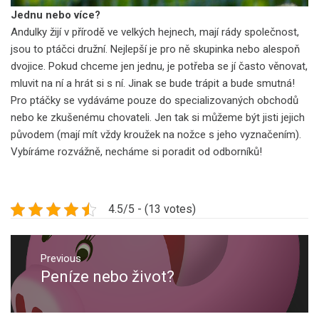
Jednu nebo více?
Andulky žijí v přírodě ve velkých hejnech, mají rády společnost,
jsou to ptáčci družní. Nejlepší je pro ně skupinka nebo alespoň
dvojice. Pokud chceme jen jednu, je potřeba se jí často věnovat,
mluvit na ní a hrát si s ní. Jinak se bude trápit a bude smutná!
Pro ptáčky se vydáváme pouze do specializovaných obchodů
nebo ke zkušenému chovateli. Jen tak si můžeme být jisti jejich
původem (mají mít vždy kroužek na nožce s jeho vyznačením).
Vybíráme rozvážně, necháme si poradit od odborníků!
4.5/5 - (13 votes)
Navigace
pro
Previous
Peníze nebo život?
Previous
příspěvek
post: