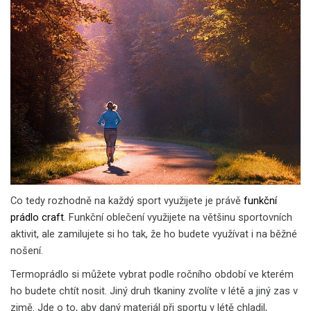
Co tedy rozhodně na každý sport využijete je právě
funkční
prádlo craft
. Funkční oblečení využijete na většinu sportovních
aktivit, ale zamilujete si ho tak, že ho budete využívat i na běžné
nošení.
Termoprádlo si můžete vybrat podle ročního období ve kterém
ho budete chtít nosit. Jiný druh tkaniny zvolíte v létě a jiný zas v
zimě. Jde o to, aby daný materiál při sportu v létě chladil,