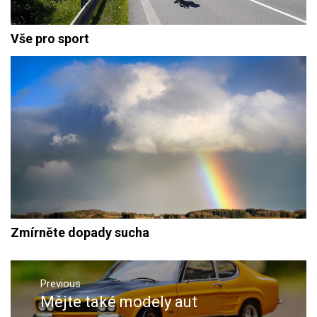
Vše pro sport
Zmírněte dopady sucha
Navigace
pro
Previous
Mějte také modely aut
Previous
příspěvek
post: