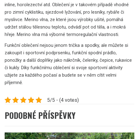
inline, horolezectví atd. Oblečení je v takovém případě vhodné
pro zimní cyklistiku, sjezdové lyžování, pro lesníky, rybáře či
myslivce. Merino vlna, ze které jsou výrobky ušité, pomáhá
udržet stálou tělesnou teplotu, odvádí pot od těla, a i mokrá
hřeje. Merino vlna má výborné termoregulační vlastnosti.
Funkční oblečení nejsou jenom trička a spodky, ale můžete si
zakoupit i sportovní podprsenku, funkční spodní prádlo,
ponožky a další doplňky jako nákrčník, čelenky, čepice, rukavice
či kukly.
Díky funkčnímu oblečení si svoje sportovní aktivity
užijete za každého počasí a budete se v něm cítit velmi
příjemně.
5/5 - (4 votes)
PODOBNÉ PŘÍSPĚVKY