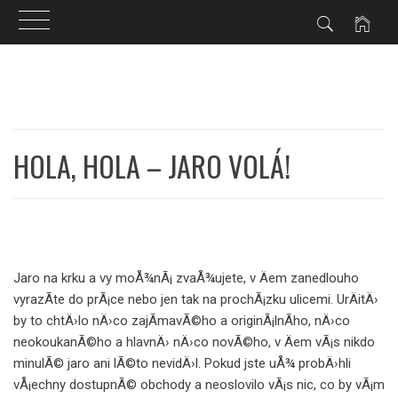
Skip
to
content
HOLA, HOLA – JARO VOLÁ!
Jaro na krku a vy moÅ¾nÃ¡ zvaÅ¾ujete, v Äem zanedlouho
vyrazÃ­te do prÃ¡ce nebo jen tak na prochÃ¡zku ulicemi. UrÄitÄ›
by to chtÄ›lo nÄ›co zajÃ­mavÃ©ho a originÃ¡lnÃ­ho, nÄ›co
neokoukanÃ©ho a hlavnÄ› nÄ›co novÃ©ho, v Äem vÃ¡s nikdo
minulÃ© jaro ani lÃ©to nevidÄ›l. Pokud jste uÅ¾ probÄ›hli
vÅ¡echny dostupnÃ© obchody a neoslovilo vÃ¡s nic, co by vÃ¡m