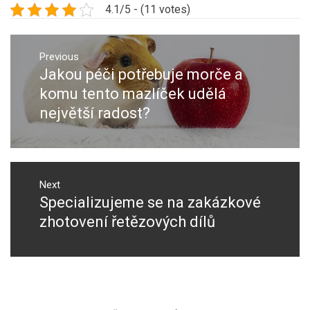
4.1/5 - (11 votes)
Navigace
pro
Previous
Jakou péči potřebuje morče a
Previous
příspěvek
post:
komu tento mazlíček udělá
největší radost?
Next
Specializujeme se na zakázkové
Next
post:
zhotovení řetězových dílů