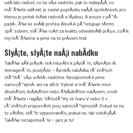
udÄ›lalo radost, co by vÃ¡s nadchlo, pak to nejlepÅ¡Ã­, co
mÅ¯Å¾ete udÄ›lat, je zaslat poptÃ¡vku naÅ¡Ã­ spoleÄnosti, pro
kterou je
potisk triÄek
radostÃ­ a lÃ¡skou. A pouze v pÅ™Ã­
padÄ›, Å¾e ke svÃ© profesi ÄlovÄ›k pÅ™istupuje tÃ­mto
zpÅ¯sobem, mÅ¯Å¾e ruÄit za kvalitu odvedenÃ© prÃ¡ce, coÅ¾
my mÅ¯Å¾eme a jsme na to prÃ¡vem hrdi.
SlyÅ¡te, slyÅ¡te naÅ¡i nabÃ­dku
TakÅ¾e aÅ¥ prÃ¡vÄ› teÄ mluvÃ­m k pÃ¡nÅ¯m, dÃ¡mÃ¡m Äi
teenagerÅ¯m, poslyÅ¡te – Å¡irokÃ¡ nabÃ­dka rÅ¯znÃ½ch
stÅ™ihÅ¯ vÃ¡s urÄitÄ› nadchne. NezapomnÄ›li jsme
samozÅ™ejmÄ› ani na dÄ›ti. Vybrat si mÅ¯Å¾ete mezi
dlouhÃ½m, krÃ¡tkÃ½m nebo Å¾Ã¡dnÃ½m rukÃ¡vem, zvolit
mÅ¯Å¾ete i raglÃ¡n. VÃ½stÅ™ihy ve tvaru V nebo O v
rÅ¯znÃ½ch proporcÃ­ch jsou samozÅ™ejmostÃ­. Pokud se na
to cÃ­tÃ­te, stÅ™ih vypasovanÃ½, pokud ne, tak volnÄ›jÅ¡Ã­.
TakÅ¾e nezapomeÅˆte – jaro je tu!