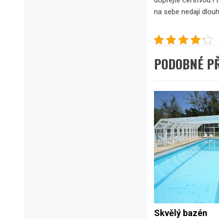
dopřejte čerstvou i 
na sebe nedají dlou
PODOBNÉ P
Skvělý bazén