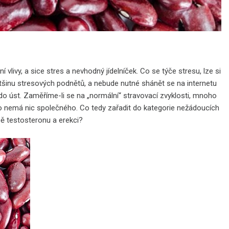
livy, a sice stres a nevhodný jídelníček. Co se týče stresu, lze si
šinu stresových podnětů, a nebude nutné shánět se na internetu
t do úst. Zaměříme-li se na „normální“ stravovací zvyklosti, mnoho
o nemá nic společného. Co tedy zařadit do kategorie nežádoucích
bě testosteronu a erekci?