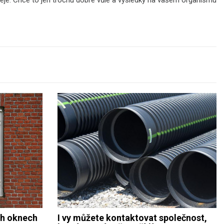
leje. Chce to jen trochu dobré vůle a výsledky na vašem organismu
ch oknech
I vy můžete kontaktovat společnost,