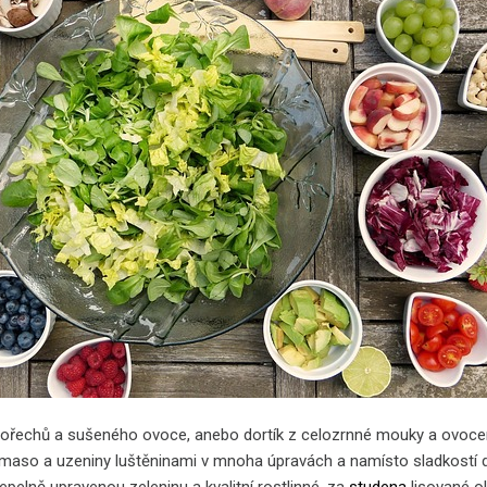
 ořechů a sušeného ovoce, anebo dortík z celozrnné mouky a ovocem. 
maso a uzeniny luštěninami v mnoha úpravách a namísto sladkostí dů