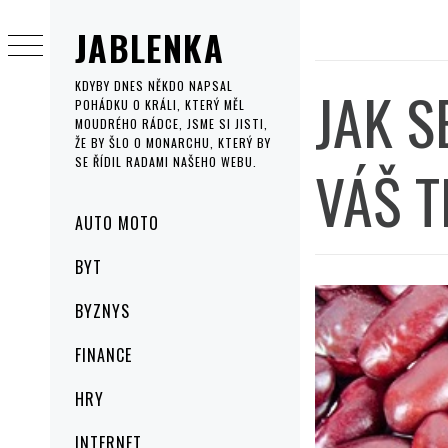
Skip
JABLENKA
to
content
JAK S
KDYBY DNES NĚKDO NAPSAL
POHÁDKU O KRÁLI, KTERÝ MĚL
MOUDRÉHO RÁDCE, JSME SI JISTI,
ŽE BY ŠLO O MONARCHU, KTERÝ BY
SE ŘÍDIL RADAMI NAŠEHO WEBU.
VÁŠ 
Primary
AUTO MOTO
Menu
BYT
BYZNYS
FINANCE
HRY
INTERNET