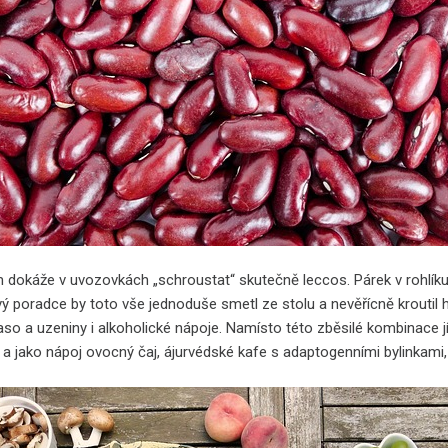
ém dokáže v uvozovkách „schroustat“ skutečně leccos. Párek v rohlík
ový poradce by toto vše jednoduše smetl ze stolu a nevěřícně kroutil h
aso a uzeniny i alkoholické nápoje. Namísto této zběsilé kombinace 
a jako nápoj ovocný čaj, ájurvédské kafe s adaptogenními bylinkami,