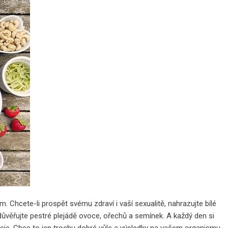
Chcete-li prospět svému zdraví i vaší sexualitě, nahrazujte bílé
věřujte pestré plejádě ovoce, ořechů a semínek. A každý den si