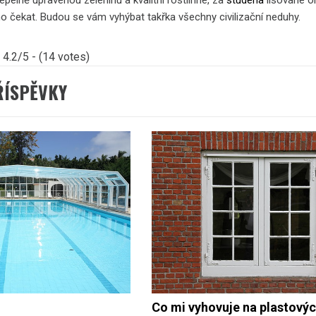
tepelně upravenou zeleninu a kvalitní rostlinné, za
studena
lisované o
ho čekat. Budou se vám vyhýbat takřka všechny civilizační neduhy.
4.2/5 - (14 votes)
ŘÍSPĚVKY
Co mi vyhovuje na plastový