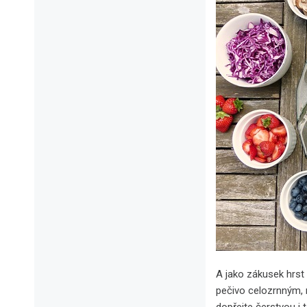
A jako zákusek hrst
pečivo celozrnným, 