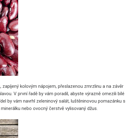
u, zapíjený kolovým nápojem, přeslazenou zmrzlinu a na závěr
lavou. V první řadě by vám poradil, abyste výrazně omezili bílé
jídel by vám navrhl zeleninový salát, luštěninovou pomazánku s
 minerálku nebo ovocný čerstvě vylisovaný džus.