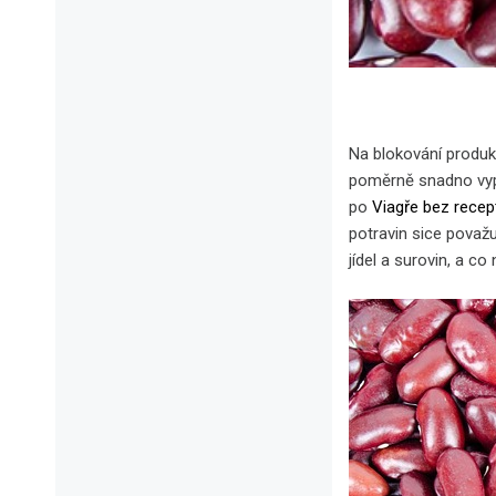
Na blokování produkc
poměrně snadno vypo
po
Viagře bez recep
potravin sice považ
jídel a surovin, a c