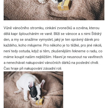
Vůně vánočního stromku, cinkání zvonečků a ozvěna, kterou
dělá kapr šploucháním ve vaně. Blíží se vánoce a s nimi Štědrý
den, a my se snažíme vymyslet, jaký je ten správný dárek pro
každého, koho milujeme. Pro někoho je to těžké, pro jiné nikoli,
není tedy ostuda, když si těm, zkušenějším řekneme o radu, co
máme koupit našim nejbližším. Hlavní je neusnout na vavřínech
a nenechávat nakupování vánočních dárků na poslední chvíli.
Čas hraje při nakupování zásadní roli.