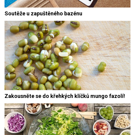
Soutěže u zapuštěného bazénu
Zakousněte se do křehkých klíčků mungo fazolí!