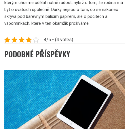
kterým chceme udělat nutně radost, nýbrž o tom, že rodina má
být o svátcích společně. Dárky nejsou o tom, co se nakonec
skrývá pod barevným balicím papírem, ale o pocitech a
vzpomínkách, které v ten okamžik prožíváme.
4/5 - (4 votes)
PODOBNÉ PŘÍSPĚVKY