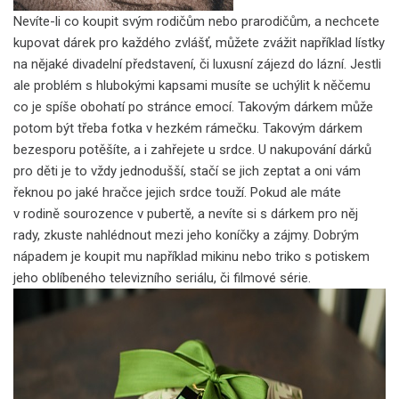
Nevíte-li co koupit svým rodičům nebo prarodičům, a nechcete
kupovat dárek pro každého zvlášť, můžete zvážit například lístky
na nějaké divadelní představení, či luxusní zájezd do lázní. Jestli
ale problém s hlubokými kapsami musíte se uchýlit k něčemu
co je spíše obohatí po stránce emocí. Takovým dárkem může
potom být třeba fotka v hezkém rámečku. Takovým dárkem
bezesporu potěšíte, a i zahřejete u srdce. U nakupování dárků
pro děti je to vždy jednodušší, stačí se jich zeptat a oni vám
řeknou po jaké hračce jejich srdce touží. Pokud ale máte
v rodině sourozence v pubertě, a nevíte si s dárkem pro něj
rady, zkuste nahlédnout mezi jeho koníčky a zájmy. Dobrým
nápadem je koupit mu například mikinu nebo triko s potiskem
jeho oblíbeného televizního seriálu, či filmové série.