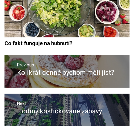
Co fakt funguje na hubnutí?
Navigace
pro
Previous
Kolikrát denně bychom měli jíst?
Previous
příspěvek
post:
Next
Hodiny kostičkované zábavy
Next
post: