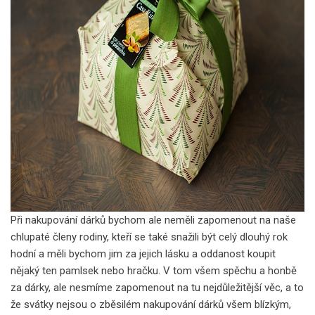
Při nakupování dárků bychom ale neměli zapomenout na naše
chlupaté členy rodiny, kteří se také snažili být celý dlouhý rok
hodní a měli bychom jim za jejich lásku a oddanost koupit
nějaký ten pamlsek nebo hračku. V tom všem spěchu a honbě
za dárky, ale nesmíme zapomenout na tu nejdůležitější věc, a to
že svátky nejsou o zběsilém nakupování dárků všem blízkým,