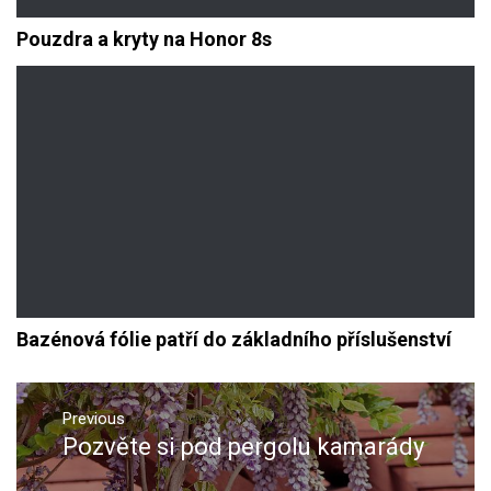
Pouzdra a kryty na Honor 8s
Bazénová fólie patří do základního příslušenství
Navigace
pro
Previous
Pozvěte si pod pergolu kamarády
Previous
příspěvek
post: