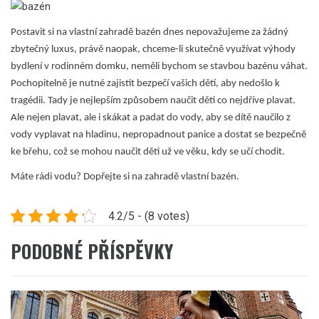
Postavit si na vlastní zahradě bazén dnes nepovažujeme za žádný
zbytečný luxus, právě naopak, chceme-li skutečně využívat výhody
bydlení v rodinném domku, neměli bychom se stavbou bazénu váhat.
Pochopitelně je nutné zajistit bezpečí vašich dětí, aby nedošlo k
tragédii. Tady je nejlepším způsobem naučit děti co nejdříve plavat.
Ale nejen plavat, ale i skákat a padat do vody, aby se dítě naučilo z
vody vyplavat na hladinu, nepropadnout panice a dostat se bezpečně
ke břehu, což se mohou naučit děti už ve věku, kdy se učí chodit.
Máte rádi vodu? Dopřejte si na zahradě vlastní bazén.
4.2/5 - (8 votes)
PODOBNÉ PŘÍSPĚVKY