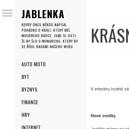
Skip
JABLENKA
to
content
KRÁSN
KDYBY DNES NĚKDO NAPSAL
POHÁDKU O KRÁLI, KTERÝ MĚL
MOUDRÉHO RÁDCE, JSME SI JISTI,
ŽE BY ŠLO O MONARCHU, KTERÝ BY
SE ŘÍDIL RADAMI NAŠEHO WEBU.
Primary
AUTO MOTO
Menu
BYT
BYZNYS
V interiéru hodně zá
FINANCE
HRY
Nové omítky
INTERNET