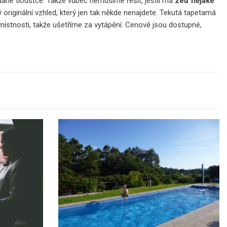
 dané tloušťce. Takže vůbec nemusíme řešit, jestli má
zeď nějaké
 originální vzhled, který jen tak někde nenajdete.
Tekutá tapeta
má
 místnosti, takže ušetříme za vytápění. Cenově jsou dostupné,