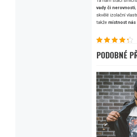
Ta nám stačí smíchat
vady či nerovnosti
skvělé izolační vlas
takže
místnost nás
PODOBNÉ P