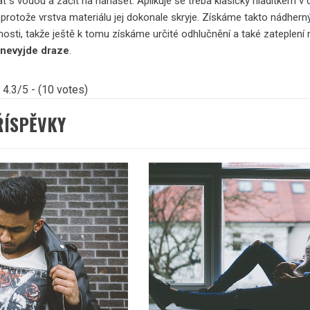
 s vodou a začít na nanášet. Aplikuje se třeba klasicky hladítkem v
, protože vrstva materiálu jej dokonale skryje. Získáme takto nádherný
tnosti, takže ještě k tomu získáme určité odhlučnění a také zateplení
 nevyjde draze
.
4.3/5 - (10 votes)
ŘÍSPĚVKY