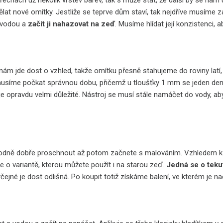
echách už několik vrstev barev, tak s může stát, že další by se nám u
ělat nové omítky. Jestliže se teprve dům staví, tak nejdříve musíme
 vodou a
začít ji nahazovat na zeď
. Musíme hlídat její konzistenci,
 nám jde dost o vzhled, takže omítku přesně stahujeme do roviny latí
musíme počkat správnou dobu, přičemž u tloušťky 1 mm se jeden de
je opravdu velmi důležité. Nástroj se musí stále namáčet do vody, a
odně dobře proschnout až potom začnete s malováním. Vzhledem k 
e o variantě, kterou můžete použít i na starou zeď.
Jedná se o teku
yčejné je dost odlišná. Po koupit totiž získáme balení, ve kterém je 