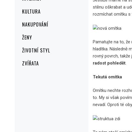
Jestliže máme na stř
stěnu oškrabat a ud
KULTURA
rozmíchat omítku s
NAKUPOVÁNÍ
ŽENY
Pamatujte na to, že
hladítka. Následně 
ŽIVOTNÍ STYL
rovný povrch, takže 
ZVÍŘATA
radost pohledět
.
Tekutá omítka
Omítku nechte rozh
to. My si však povím
nevadí. Oproti té ob