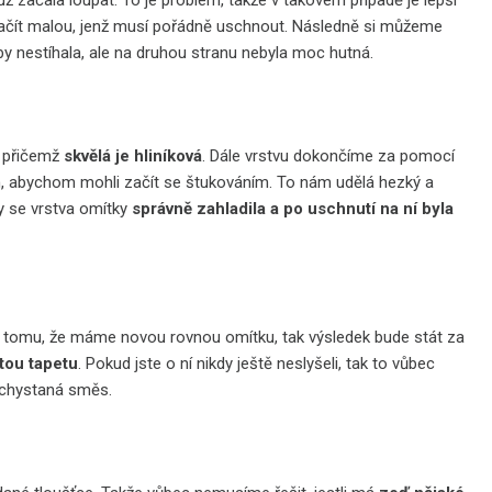
ž začala loupat. To je problém, takže v takovém případě je lepší
 začít malou, jenž musí pořádně uschnout. Následně si můžeme
 aby nestíhala, ale na druhou stranu nebyla moc hutná.
, přičemž
skvělá je hliníková
. Dále vrstvu dokončíme za pomocí
n, abychom mohli začít se štukováním. To nám udělá hezký a
by se vrstva omítky
správně zahladila a po uschnutí na ní byla
tomu, že máme novou rovnou omítku, tak výsledek bude stát za
tou tapetu
. Pokud jste o ní nikdy ještě neslyšeli, tak to vůbec
nachystaná směs.