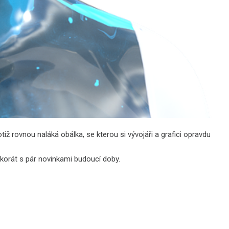
ž rovnou naláká obálka, se kterou si vývojáři a grafici opravdu
t akorát s pár novinkami budoucí doby.