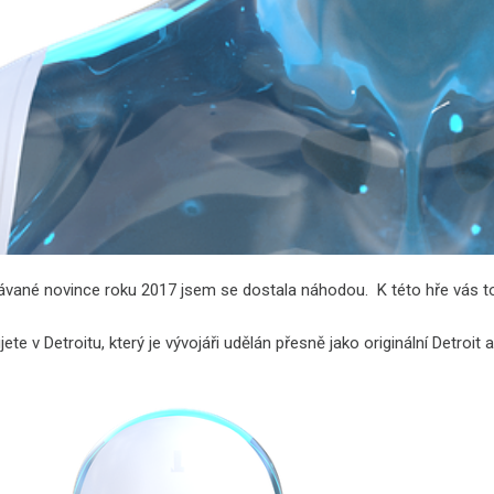
vané novince roku 2017 jsem se dostala náhodou. K této hře vás toti
ete v Detroitu, který je vývojáři udělán přesně jako originální Detroi