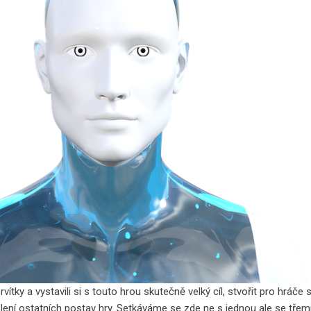
ervítky a vystavili si s touto hrou skutečně velký cíl, stvořit pro hráč
šlení ostatních postav hry. Setkáváme se zde ne s jednou ale se třem