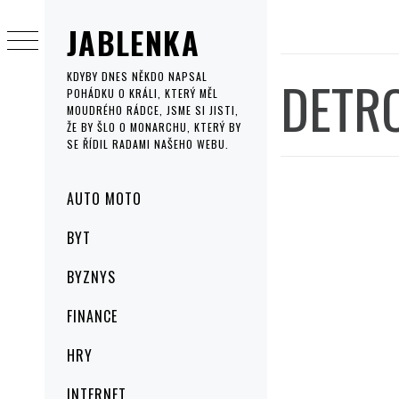
Skip
JABLENKA
to
content
DETR
KDYBY DNES NĚKDO NAPSAL
POHÁDKU O KRÁLI, KTERÝ MĚL
MOUDRÉHO RÁDCE, JSME SI JISTI,
ŽE BY ŠLO O MONARCHU, KTERÝ BY
SE ŘÍDIL RADAMI NAŠEHO WEBU.
Primary
AUTO MOTO
Menu
BYT
BYZNYS
FINANCE
HRY
INTERNET