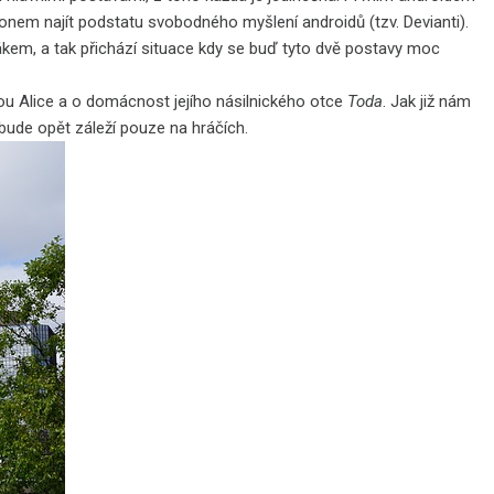
nem najít podstatu svobodného myšlení androidů (tzv. Devianti).
ákem, a tak přichází situace kdy se buď tyto dvě postavy moc
ou Alice a o domácnost jejího násilnického otce
Toda
. Jak již nám
u bude opět záleží pouze na hráčích.