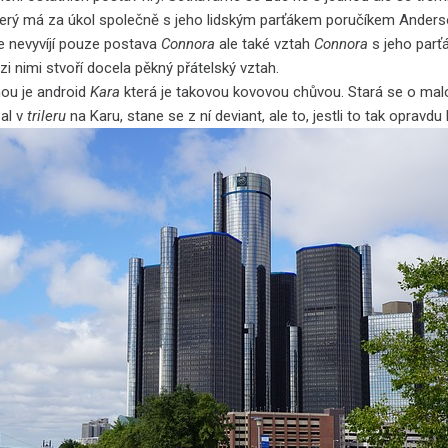
erý má za úkol společně s jeho lidským parťákem poručíkem Anderso
e nevyvíjí pouze postava
Connora
ale také vztah
Connora
s jeho parť
 nimi stvoří docela pěkný přátelský vztah.
nou je android
Kara
která je takovou kovovou chůvou. Stará se o mal
al v
trileru
na Karu, stane se z ní deviant, ale to, jestli to tak opravd