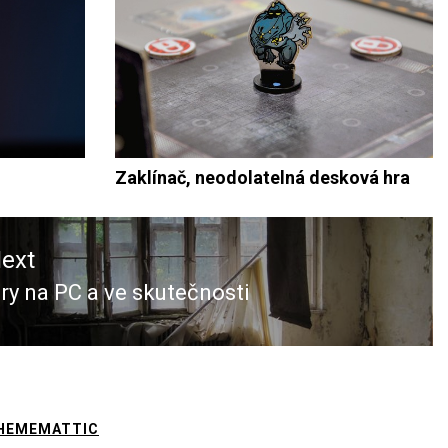
Zaklínač, neodolatelná desková hra
ext
ry na PC a ve skutečnosti
ext
ost:
HEMEMATTIC