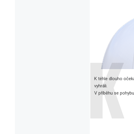
K téhle dlouho očeká
vyhráli.
V příběhu se pohybuj