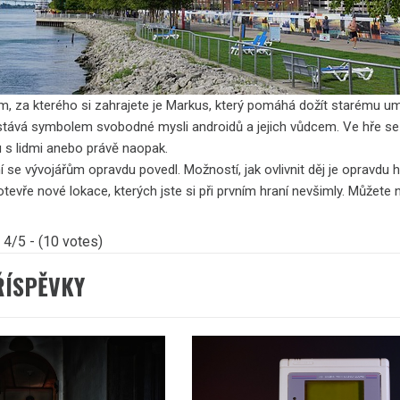
, za kterého si zahrajete je Markus, který pomáhá dožít starému u
stává symbolem svobodné mysli androidů a jejich vůdcem. Ve hře se 
u s lidmi anebo právě naopak.
e vývojářům opravdu povedl. Možností, jak ovlivnit děj je opravdu h
otevře nové lokace, kterých jste si při prvním hraní nevšimly. Můžete n
4/5 - (10 votes)
ŘÍSPĚVKY