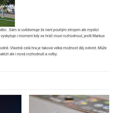
mělci. Sám si uvědomuje že není pouhým strojem ale myslící
vyskytuje i moment kdy se hráč musí rozhodnout, jestli Markus
odně. Vlastně celá hra je taková velká možnost děj ovlivnit. Může
alézt ale i nová rozhodnutí a volby.