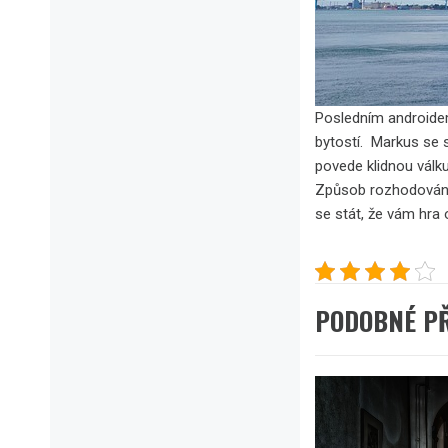
Posledním androidem
bytostí. Markus se 
povede klidnou válk
Způsob rozhodování s
se stát, že vám hra 
PODOBNÉ P