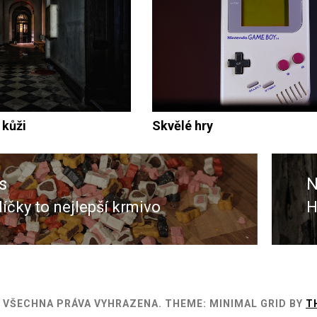
 kůži
Skvělé hry
s
N
íčky to nejlepší krmivo
H
s
N
p
- VŠECHNA PRÁVA VYHRAZENA.
THEME: MINIMAL GRID BY
T