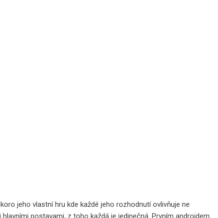
e skoro jeho vlastní hru kde každé jeho rozhodnutí ovlivňuje ne
i hlavními postavami, z toho každá je jedinečná. Prvním androidem