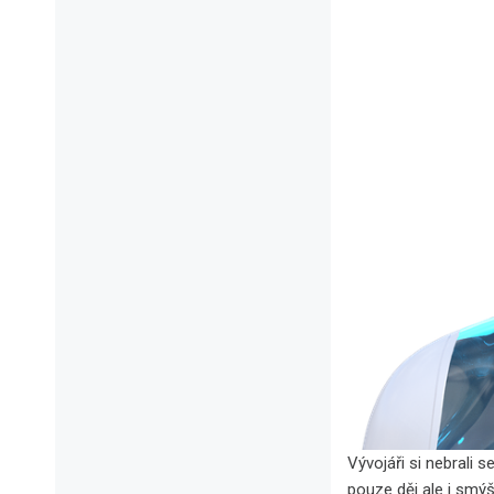
Vývojáři si nebrali s
pouze děj ale i smý