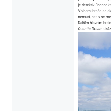
je detektiv
Connor
kt
Volbami hráče se al
nemusí, nebo se mezi
Dalším hlavním hrdi
Quantic Dream
ukáz