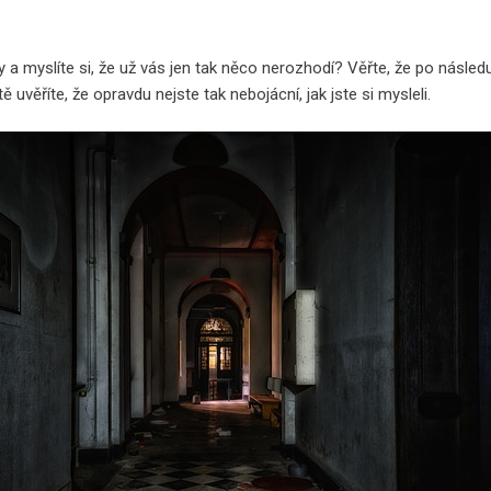
y a myslíte si, že už vás jen tak něco nerozhodí? Věřte, že po násl
tě uvěříte, že opravdu nejste tak nebojácní, jak jste si mysleli.