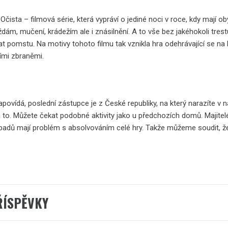
 Očista
– filmová série, která vypráví o jediné noci v roce, kdy mají 
ždám, mučení, krádežím ale i znásilnění. A to vše bez jakéhokoli tr
t pomstu. Na motivy tohoto filmu tak vznikla hra odehrávající se na 
ími zbraněmi.
povídá, poslední zástupce je z České republiky, na který narazíte v
na to. Můžete čekat podobné aktivity jako u předchozích domů. Majitelé
ípadů mají problém s absolvováním celé hry. Takže můžeme soudit, 
ŘÍSPĚVKY