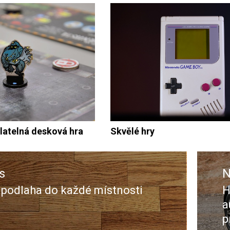
latelná desková hra
Skvělé hry
s
N
 podlaha do každé místnosti
H
s
N
a
p
p