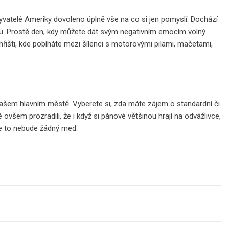
obyvatelé Ameriky dovoleno úplně vše na co si jen pomyslí. Dochází
estu. Prostě den, kdy můžete dát svým negativním emocím volný
hřišti, kde pobíháte mezi šílenci s motorovými pilami, mačetami,
 našem hlavním městě. Vyberete si, zda máte zájem o standardní či
 ovšem prozradili, že i když si pánové většinou hrají na odvážlivce,
že to nebude žádný med.