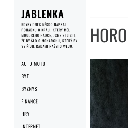
Skip
JABLENKA
to
content
HOROR
KDYBY DNES NĚKDO NAPSAL
POHÁDKU O KRÁLI, KTERÝ MĚL
MOUDRÉHO RÁDCE, JSME SI JISTI,
ŽE BY ŠLO O MONARCHU, KTERÝ BY
SE ŘÍDIL RADAMI NAŠEHO WEBU.
Primary
AUTO MOTO
Menu
BYT
BYZNYS
FINANCE
HRY
INTERNET