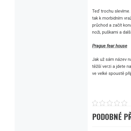
Teď trochu slevíme.
tak k morbidním vra
průchod a začít kona
noži, puškami a dalš
Prague fear house
Jak už sám název na
těžší verzi a jdete 
ve velké spoustě př
PODOBNÉ P