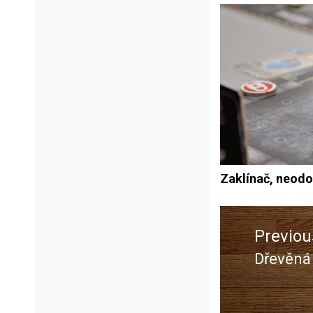
Zaklínač, neodo
Navigace
pro
Previou
příspěvek
Dřevěná
Previou
post: