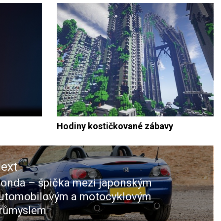
Hodiny kostičkované zábavy
ext
onda – špička mezi japonským
ext
utomobilovým a motocyklovým
ost:
růmyslem