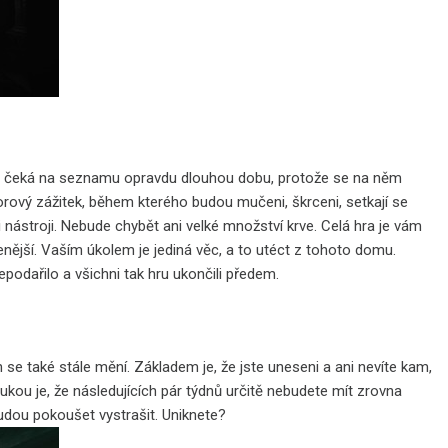
 se čeká na seznamu opravdu dlouhou dobu, protože se na něm
orový zážitek, během kterého budou mučeni, škrceni, setkají se
nástroji. Nebude chybět ani velké množství krve. Celá hra je vám
enější. Vaším úkolem je jediná věc, a to utéct z tohoto domu.
odařilo a všichni tak hru ukončili předem.
 se také stále mění. Základem je, že jste uneseni a ani nevíte kam,
ukou je, že následujících pár týdnů určitě nebudete mít zrovna
budou pokoušet vystrašit. Uniknete?