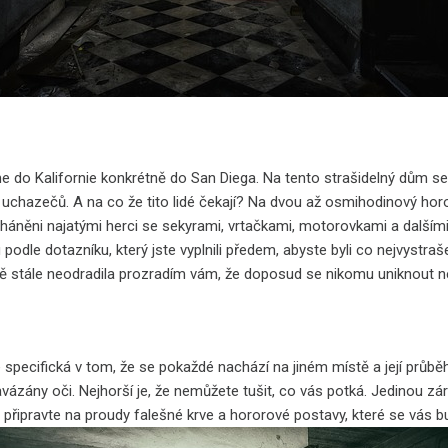
e do Kalifornie konkrétně do San Diega. Na tento strašidelný dům
c uchazečů. A na co že tito lidé čekají? Na dvou až osmihodinový hor
áněni najatými herci se sekyrami, vrtačkami, motorovkami a dalšími 
odle dotazníku, který jste vyplnili předem, abyste byli co nejvystraš
ě stále neodradila prozradím vám, že doposud se nikomu uniknout nep
 specifická v tom, že se pokaždé nachází na jiném místě a její průběh
ázány oči. Nejhorší je, že nemůžete tušit, co vás potká. Jedinou zár
e připravte na proudy falešné krve a hororové postavy, které se vás 