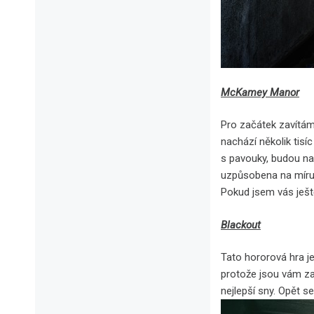
McKamey Manor
Pro začátek zavítám
nachází několik tisí
s pavouky, budou nah
uzpůsobena na míru p
Pokud jsem vás ješt
Blackout
Tato hororová hra je
protože jsou vám zav
nejlepší sny. Opět s