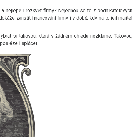
u a nejlépe i rozkvět firmy? Nejednou se to z podnikatelových
káže zajistit financování firmy i v době, kdy na to její majitel
vybrat si takovou, která v žádném ohledu nezklame. Takovou,
osléze i splácet.