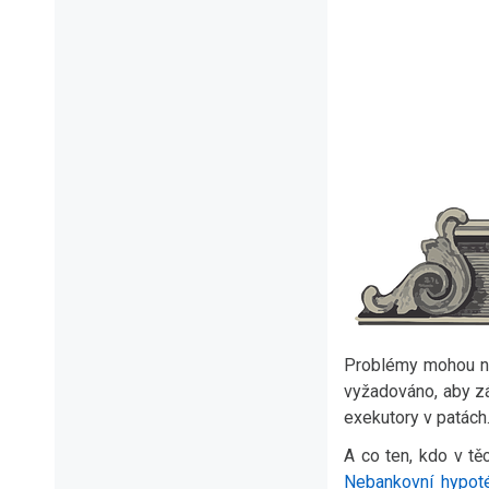
Problémy mohou nas
vyžadováno, aby zá
exekutory v patách.
A co ten, kdo v t
Nebankovní hypot