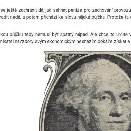
o se ještě zachránit dá, jak sehnat peníze pro zachování provoz
radit nedá, a potom přichází ke slovu nějaká půjčka. Protože ta do
skou půjčku tedy nemusí být špatný nápad. Ale chce to určitě 
dnikatel navzdory svým ekonomickým nesnázím dokáže získat a p