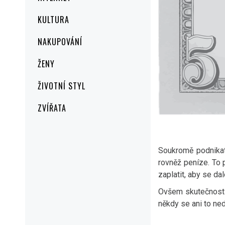
KULTURA
NAKUPOVÁNÍ
ŽENY
ŽIVOTNÍ STYL
ZVÍŘATA
Soukromě podnikat 
rovněž peníze. To p
zaplatit, aby se da
Ovšem skutečností 
někdy se ani to ned