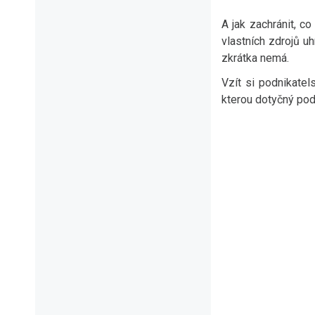
A jak zachránit, c
vlastních zdrojů uh
zkrátka nemá.
Vzít si podnikatel
kterou dotyčný po