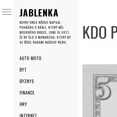
Skip
JABLENKA
to
content
KDO 
KDYBY DNES NĚKDO NAPSAL
POHÁDKU O KRÁLI, KTERÝ MĚL
MOUDRÉHO RÁDCE, JSME SI JISTI,
ŽE BY ŠLO O MONARCHU, KTERÝ BY
SE ŘÍDIL RADAMI NAŠEHO WEBU.
Primary
AUTO MOTO
Menu
BYT
BYZNYS
FINANCE
HRY
INTERNET