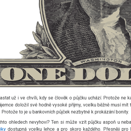
tat už i ve chvíli, kdy se člověk o půjčku uchází. Protože ne 
jemce doložil své hodně vysoké příjmy, vcelku běžně musí mít ta
 Protože to je u bankovních půjček nezbytné k prokázání bonity.
ěchto ohledech nevyhoví? Ten si může vzít půjčku aspoň u neba
éky
dostupná vcelku lehce a pro skoro každého. Přesněji pro 