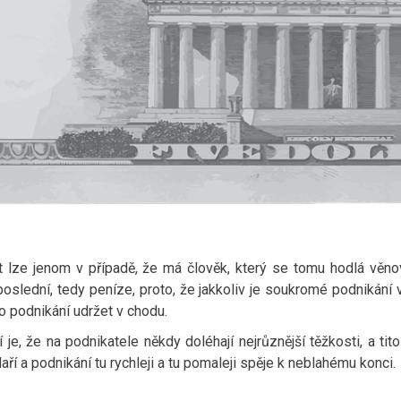
lze jenom v případě, že má člověk, který se tomu hodlá věnovat
oslední, tedy peníze, proto, že jakkoliv je soukromé podnikání v
lo podnikání udržet v chodu.
je, že na podnikatele někdy doléhají nejrůznější těžkosti, a ti
aří a podnikání tu rychleji a tu pomaleji spěje k neblahému konci.