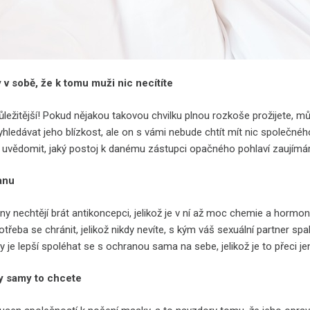
 v sobě, že k tomu muži nic necítíte
ůležitější! Pokud nějakou takovou chvilku plnou rozkoše prožijete, 
vyhledávat jeho blízkost, ale on s vámi nebude chtít mít nic společ
 si uvědomit, jaký postoj k danému zástupci opačného pohlaví zaujím
anu
 nechtějí brát antikoncepci, jelikož je v ní až moc chemie a hormonů
potřeba se chránit, jelikož nikdy nevíte, s kým váš sexuální partner sp
y je lepší spoléhat se s ochranou sama na sebe, jelikož je to přeci jen
vy samy to chcete