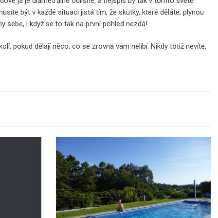
vé já je diametrálně odlišné, a nejspíš by tak v tomto světě
te být v každé situaci jistá tím, že skutky, které děláte, plynou
 sebe, i když se to tak na první pohled nezdá!
olí, pokud dělají něco, co se zrovna vám nelíbí. Nikdy totiž nevíte,