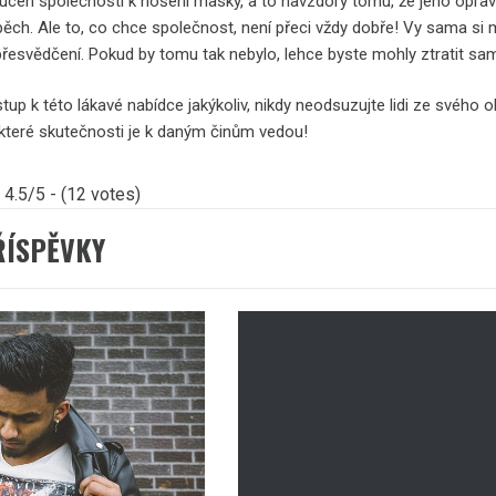
ucen společností k nošení masky, a to navzdory tomu, že jeho opravdo
ch. Ale to, co chce společnost, není přeci vždy dobře! Vy sama si musí
řesvědčení. Pokud by tomu tak nebylo, lehce byste mohly ztratit samy
stup k této lákavé nabídce jakýkoliv, nikdy neodsuzujte lidi ze svého ok
 a které skutečnosti je k daným činům vedou!
4.5/5 - (12 votes)
ŘÍSPĚVKY