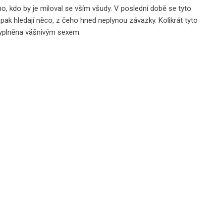
ho, kdo by je miloval se vším všudy. V poslední době se tyto
aopak hledají něco, z čeho hned neplynou závazky. Kolikrát tyto
 vyplněna vášnivým sexem.