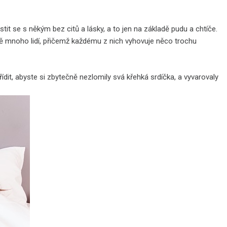
t se s někým bez citů a lásky, a to jen na základě pudu a chtíče.
tě mnoho lidí, přičemž každému z nich vyhovuje něco trochu
ídit, abyste si zbytečně nezlomily svá křehká srdíčka, a vyvarovaly