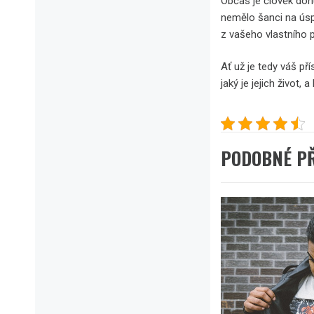
Občas je člověk don
nemělo šanci na úspě
z vašeho vlastního p
Ať už je tedy váš pří
jaký je jejich život,
PODOBNÉ P