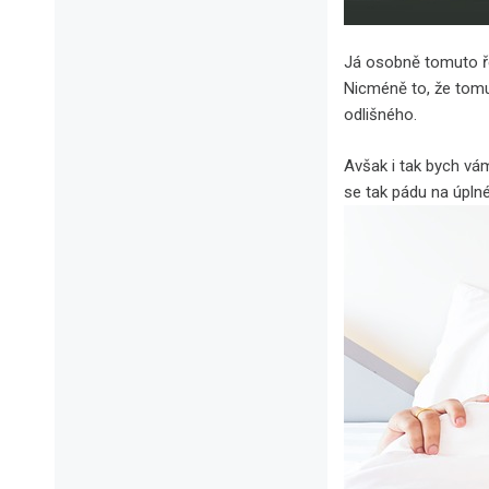
Já osobně tomuto řeš
Nicméně to, že tomu
odlišného.
Avšak i tak bych vám
se tak pádu na úpln