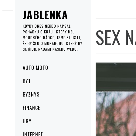
Skip
JABLENKA
to
content
SEX N
KDYBY DNES NĚKDO NAPSAL
POHÁDKU O KRÁLI, KTERÝ MĚL
MOUDRÉHO RÁDCE, JSME SI JISTI,
ŽE BY ŠLO O MONARCHU, KTERÝ BY
SE ŘÍDIL RADAMI NAŠEHO WEBU.
Primary
AUTO MOTO
Menu
BYT
BYZNYS
FINANCE
HRY
INTERNET