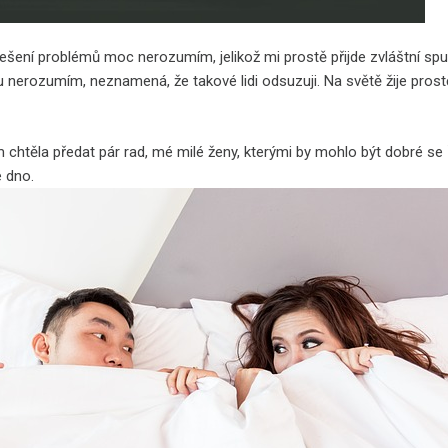
ení problémů moc nerozumím, jelikož mi prostě přijde zvláštní spusti
 nerozumím, neznamená, že takové lidi odsuzuji. Na světě žije pros
 chtěla předat pár rad, mé milé ženy, kterými by mohlo být dobré se ř
é dno.