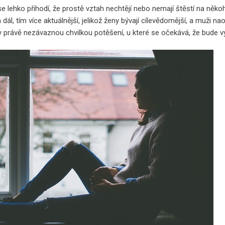
se lehko přihodí, že prostě vztah nechtějí nebo nemají štěstí na něko
 dál, tím více aktuálnější, jelikož ženy bývají cílevědomější, a muži n
ny právě nezávaznou chvilkou potěšení, u které se očekává, že bude