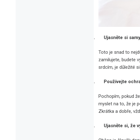
1.
Ujasněte si samy
Toto je snad to nejd
zamilujete, budete 
srdcím, je důležité
2.
Používejte ochr
Pochopím, pokud ženy
myslet na to, že je 
Zkrátka a dobře, vžd
3.
Ujasněte si, že 