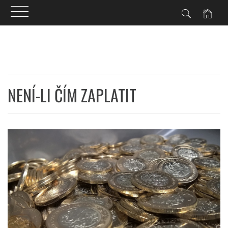
Skip
to
content
NENÍ-LI ČÍM ZAPLATIT