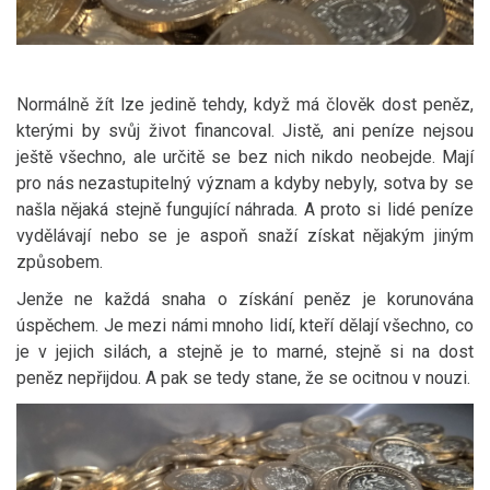
Normálně žít lze jedině tehdy, když má člověk dost peněz,
kterými by svůj život financoval. Jistě, ani peníze nejsou
ještě všechno, ale určitě se bez nich nikdo neobejde. Mají
pro nás nezastupitelný význam a kdyby nebyly, sotva by se
našla nějaká stejně fungující náhrada. A proto si lidé peníze
vydělávají nebo se je aspoň snaží získat nějakým jiným
způsobem.
Jenže ne každá snaha o získání peněz je korunována
úspěchem. Je mezi námi mnoho lidí, kteří dělají všechno, co
je v jejich silách, a stejně je to marné, stejně si na dost
peněz nepřijdou. A pak se tedy stane, že se ocitnou v nouzi.