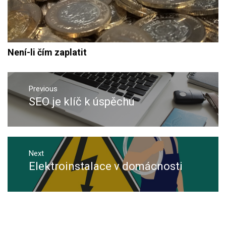
Není-li čím zaplatit
Navigace
pro
Previous
SEO je klíč k úspěchu
Previous
příspěvek
post:
Next
Elektroinstalace v domácnosti
Next
post: