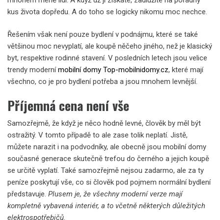
kus života dopředu. A do toho se logicky nikomu moc nechce.
Řešením však není pouze bydlení v podnájmu, které se také
většinou moc nevyplatí, ale koupě něčeho jiného, než je klasický
byt, respektive rodinné stavení. V posledních letech jsou velice
trendy moderní
mobilní domy Top-mobilnidomy.cz
, které mají
všechno, co je pro bydlení potřeba a jsou mnohem levnější.
Příjemná cena není vše
Samozřejmě, že když je něco hodně levné, člověk by měl být
ostražitý. V tomto případě to ale zase tolik neplatí. Jistě,
můžete narazit i na podvodníky, ale obecně jsou mobilní domy
současné generace skutečně trefou do černého a jejich koupě
se určitě vyplatí. Také samozřejmě nejsou zadarmo, ale za ty
peníze poskytují vše, co si člověk pod pojmem normální bydlení
představuje.
Plusem je, že všechny moderní verze mají
kompletně vybavená interiér, a to včetně některých důležitých
elektrospotřebičů
.