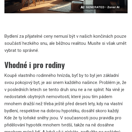
Bydlení za přijatelné ceny nemusí být v našich končinách pouze
součástí hezkého snu, ale běžnou realitou. Musíte si však umět
vybrat to správné.
Vhodné i pro rodiny
Koupě vlastního rodinného hnízda, byť by to byl jen základní
svou pokojový byt, je asi snem každého našince. Problém je, že
v posledních letech se tento druh snu ne a ne splnit. Na vině je
nedostatek obytných nemovitostí, které jsou tím pádem
mnohem dražší než třeba ještě před deseti lety, kdy na vlastní
bydlení, respektive na dobrou hypotéku, dosáhl skoro každý.
Kde že ty loňské sněhy jsou. V současnosti jsou pravidla pro
přidělování hypoték mnohem tvrdší, takže na ně dosáhne
mnohem méně lidí. A když už ji získáte, zadlužíte na pořádný