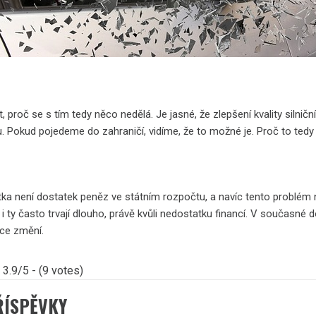
proč se s tím tedy něco nedělá. Je jasné, že zlepšení kvality silniční
 Pokud pojedeme do zahraničí, vidíme, že to možné je. Proč to tedy
tka není dostatek peněz ve státním rozpočtu, a navíc tento problém 
a i ty často trvají dlouho, právě kvůli nedostatku financí. V současn
ce změní.
3.9/5 - (9 votes)
ŘÍSPĚVKY