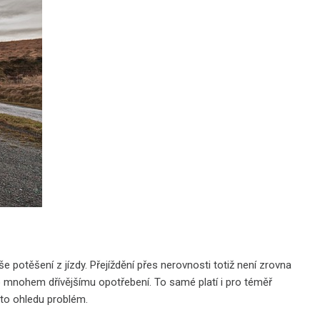
 potěšení z jízdy. Přejíždění přes nerovnosti totiž není zrovna
o mnohem dřívějšímu opotřebení. To samé platí i pro téměř
mto ohledu problém.