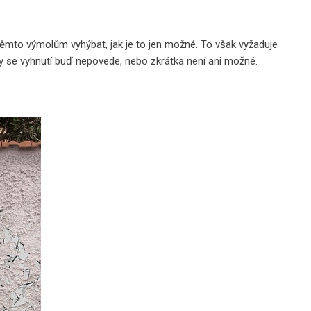
í těmto výmolům vyhýbat, jak je to jen možné. To však vyžaduje
y se vyhnutí buď nepovede, nebo zkrátka není ani možné.