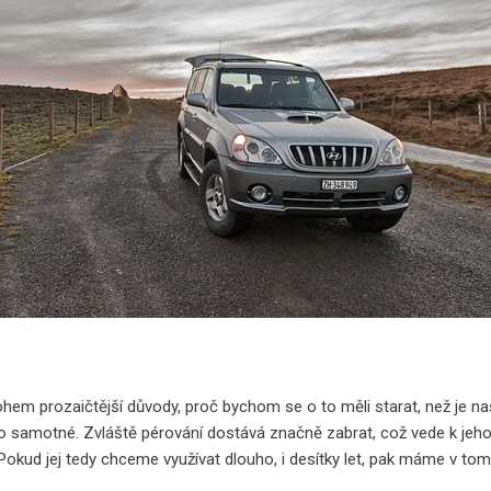
hem prozaičtější důvody, proč bychom se o to měli starat, než je naše
to samotné. Zvláště pérování dostává značně zabrat, což vede k jeh
Pokud jej tedy chceme využívat dlouho, i desítky let, pak máme v to