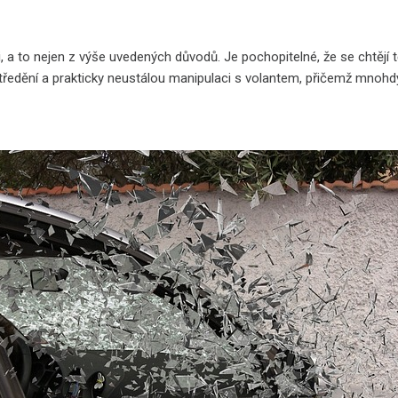
či, a to nejen z výše uvedených důvodů. Je pochopitelné, že se chtěj
tře
dění a prakticky neustálou manipulaci s volantem, přičemž mnohd