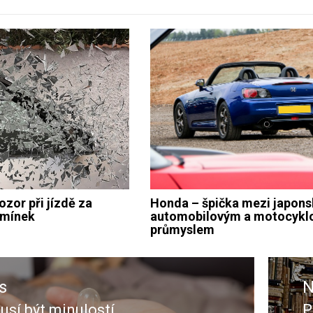
ozor při jízdě za
Honda – špička mezi japon
dmínek
automobilovým a motocyk
průmyslem
s
N
sí být minulostí
P
s
N