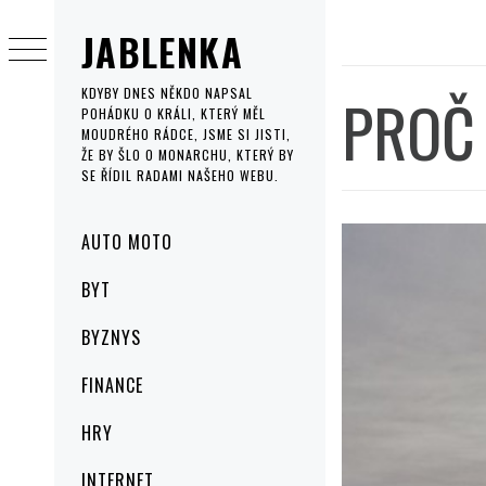
Skip
JABLENKA
to
content
PROČ 
KDYBY DNES NĚKDO NAPSAL
POHÁDKU O KRÁLI, KTERÝ MĚL
MOUDRÉHO RÁDCE, JSME SI JISTI,
ŽE BY ŠLO O MONARCHU, KTERÝ BY
SE ŘÍDIL RADAMI NAŠEHO WEBU.
Primary
AUTO MOTO
Menu
BYT
BYZNYS
FINANCE
HRY
INTERNET