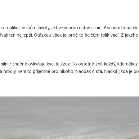
komplikují řidičům životy, je bezesporu i stav silnic. Asi není třeba ří
li ten nejlepší. Otázkou však je, proč to řidičům tolik vadí. Z jakéh
silnic značně ovlivňuje kvalitu jízdy. To ostatně zná každý, kdo někd
a hrboly, není to příjemné pro nikoho. Naopak čistá, hladká jízda je po