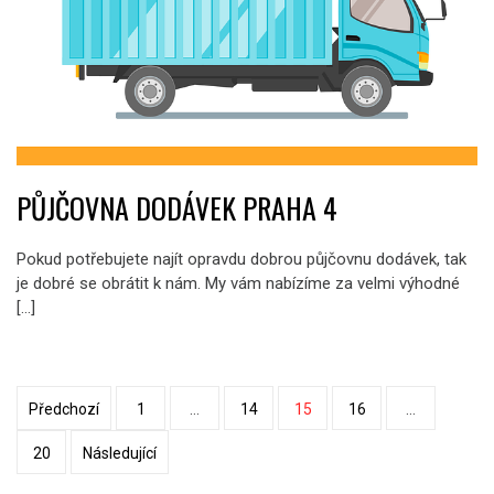
PŮJČOVNA DODÁVEK PRAHA 4
Pokud potřebujete najít opravdu dobrou půjčovnu dodávek, tak
je dobré se obrátit k nám. My vám nabízíme za velmi výhodné
[…]
Stránkování
Předchozí
1
…
14
15
16
…
příspěvků
20
Následující